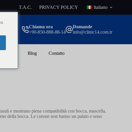
T.A.C.
PRIVACY POLICY
Italiano
ou
Chiama ora
Domande
+90-850-888-88-14
info@clinic14.com.tr
di peso
Blog
Contatto
aturali e mostrano piena compatibilità con bocca, mascella,
nterno della bocca. Le corone non hanno un palato e sono