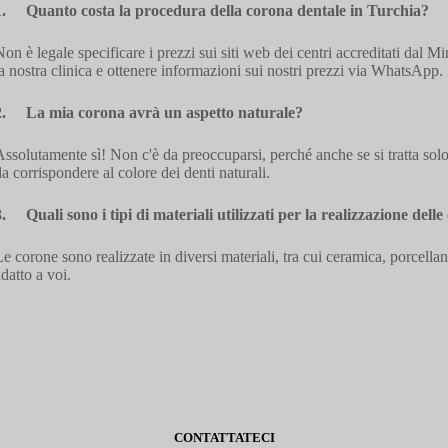
1.
Quanto costa la procedura della corona dentale in Turchia?
Non è legale specificare i prezzi sui siti web dei centri accreditati dal M
la nostra clinica e ottenere informazioni sui nostri prezzi via WhatsApp.
2.
La mia corona avrà un aspetto naturale?
Assolutamente sì! Non c'è da preoccuparsi, perché anche se si tratta sol
da corrispondere al colore dei denti naturali.
3.
Quali sono i tipi di materiali utilizzati per la realizzazione dell
Le corone sono realizzate in diversi materiali, tra cui ceramica, porcellana
adatto a voi.
CONTATTATECI