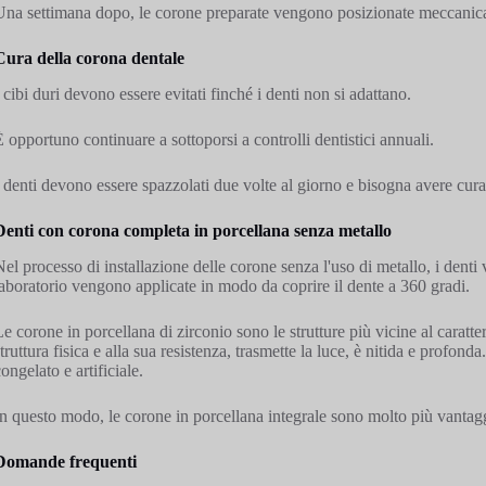
Una settimana dopo, le corone preparate vengono posizionate meccani
Cura della corona dentale
I cibi duri devono essere evitati finché i denti non si adattano.
È opportuno continuare a sottoporsi a controlli dentistici annuali.
I denti devono essere spazzolati due volte al giorno e bisogna avere cura di
Denti con corona completa in porcellana senza metallo
Nel processo di installazione delle corone senza l'uso di metallo, i denti
laboratorio vengono applicate in modo da coprire il dente a 360 gradi.
Le corone in porcellana di zirconio sono le strutture più vicine al caratter
struttura fisica e alla sua resistenza, trasmette la luce, è nitida e profon
ongelato e artificiale.
In questo modo, le corone in porcellana integrale sono molto più vantag
Domande frequenti