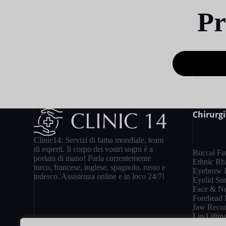
Pr
Chirurgi
Clinic14: Servizi di fama mondiale, team
di esperti. Il corpo dei vostri sogni è a
Buccal Fa
portata di mano! Parla correntemente
Ethnic Rh
turco, francese, inglese, spagnolo, russo e
Eyebrow L
tedesco. Assistenza online e in loco 24/7!
Eyelid Sur
Face & Ne
Forehead 
Jaw Recon
Lip Liftin
Nose Job 