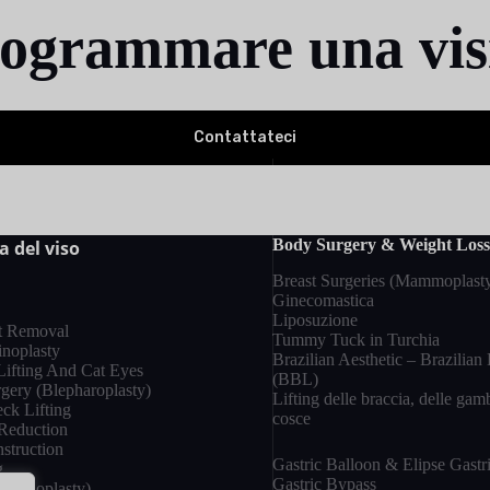
ogrammare una vis
Contattateci
Body Surgery & Weight Loss
a del viso
Breast Surgeries (Mammoplast
Ginecomastica
Liposuzione
t Removal
Tummy Tuck in Turchia
inoplasty
Brazilian Aesthetic – Brazilian 
ifting And Cat Eyes
(BBL)
gery (Blepharoplasty)
Lifting delle braccia, delle gam
ck Lifting
cosce
Reduction
struction
Gastric Balloon & Elipse Gastr
g
Gastric Bypass
(Rhinoplasty)