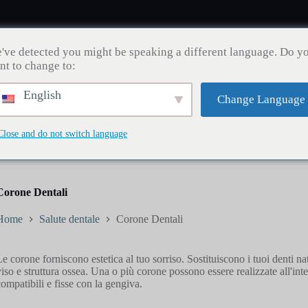
've detected you might be speaking a different language. Do y
nt to change to:
English
Change Language
iso
Salute dentale
Trapianto di capelli
Perdita 
Close and do not switch language
Corone Dentali
Home
Salute dentale
Corone Dentali
Le corone forniscono estetica al tuo sorriso. Sostituiscono i tuoi denti n
viso e struttura ossea. Una o più corone possono essere realizzate all'i
compatibili e fisse con la gengiva.