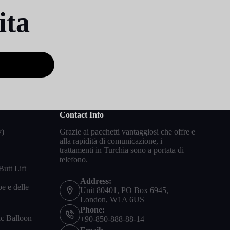
ita
Contact Info
y)
Grazie ai pacchetti vantaggiosi che offre e
alla rapidità di comunicazione, i
trattamenti in Turchia sono a portata di
telefono.
Butt Lift
Address:
be e delle
Unit 80401, PO Box 6945,
London, W1A 6US
Phone:
ic Balloon
+90-850-888-88-14