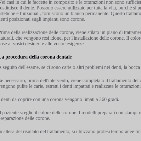
Nei casi in cui le faccette in composito e le otturazioni non sono suffici
sostituisce il dente. Possono essere utilizzate per tutta la vita, purché si
estetiche e funzionali, forniscono un bianco permanente. Questo trattamento
denti posizionati sugli impianti sono corone.
Prima della realizzazione delle corone, viene stilato un piano di trattame
naturali, che vengono resi idonei per l'installazione delle corone. Il col
base ai vostri desideri e alle vostre esigenze.
La procedura della corona dentale
A seguito dell'esame, se ci sono carie o altri problemi nei denti, la boc
Se necessario, prima dell'intervento, viene completato il trattamento del 
engono pulite le carie, estratti i denti impattati e realizzate le otturazion
I denti da coprire con una corona vengono limati a 360 gradi.
Il paziente sceglie il colore delle corone. I modelli preparati con stampi r
preparazione delle corone.
In attesa del risultato del trattamento, si utilizzano protesi temporanee fi