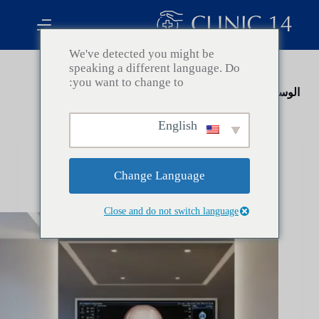
ا
ل
ت
We've detected you might be
ج
speaking a different language. Do
ا
you want to change to:
و
الوسم:
Turkey for Plastic Surgery
ز
إ
ل
English
ى
ا
Health
ل
Change Language
م
Why Choose Turkey for Plastic Surgery:
ح
Benefits and Considerations
ت
Close and do not switch language
و
ى