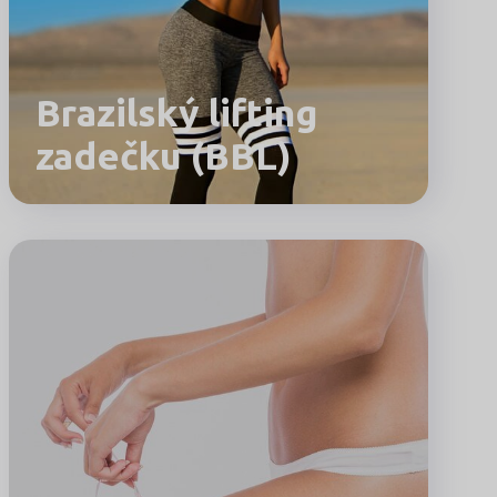
Brazilský lifting
zadečku (BBL)