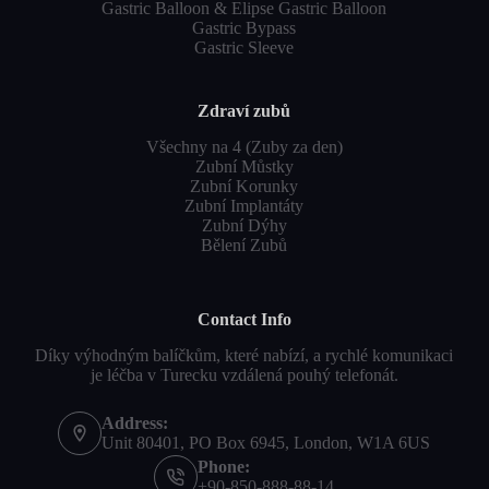
Gastric Balloon & Elipse Gastric Balloon
Gastric Bypass
Gastric Sleeve
Zdraví zubů
Všechny na 4 (Zuby za den)
Zubní Můstky
Zubní Korunky
Zubní Implantáty
Zubní Dýhy
Bělení Zubů
Contact Info
Díky výhodným balíčkům, které nabízí, a rychlé komunikaci
je léčba v Turecku vzdálená pouhý telefonát.
Address:
Unit 80401, PO Box 6945, London, W1A 6US
Phone:
+90-850-888-88-14