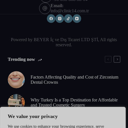
Email:
info@clinic14.com.tr
Powered by BEYER İç ve Dış Ticaret LTD ŞTİ, All rights
reserved.
Trending now
Factors Affecting Quality and Cost of Zirconium
Dental Crowns
Why Turkey Is a Top Destination for Affordable
and Trusted Cosmetic Surgery
We value your privacy
5-Day Zirconium Smile Design: What to Expect
We use cookies to enhance your browsing experience, serve
from Consultation to Final Results