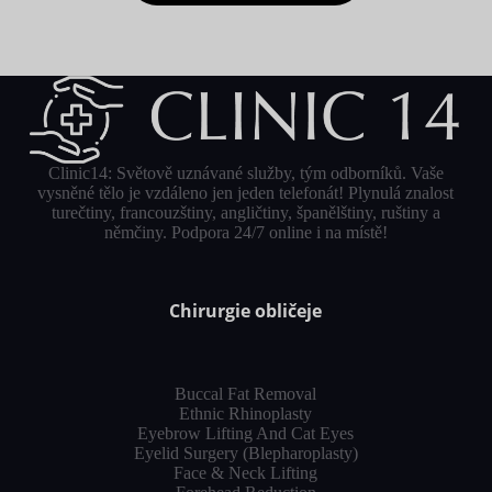
Clinic14: Světově uznávané služby, tým odborníků. Vaše
vysněné tělo je vzdáleno jen jeden telefonát! Plynulá znalost
turečtiny, francouzštiny, angličtiny, španělštiny, ruštiny a
němčiny. Podpora 24/7 online i na místě!
Chirurgie obličeje
Buccal Fat Removal
Ethnic Rhinoplasty
Eyebrow Lifting And Cat Eyes
Eyelid Surgery (Blepharoplasty)
Face & Neck Lifting