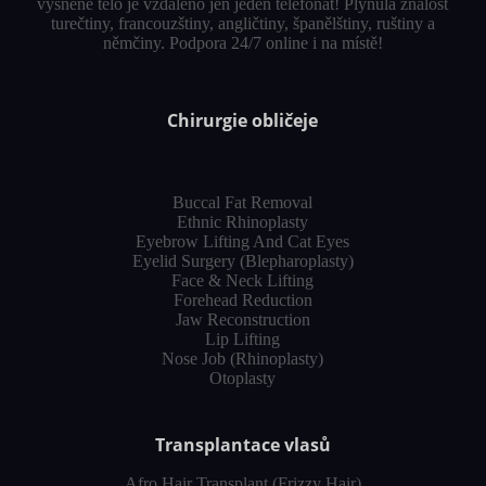
vysněné tělo je vzdáleno jen jeden telefonát! Plynulá znalost
turečtiny, francouzštiny, angličtiny, španělštiny, ruštiny a
němčiny. Podpora 24/7 online i na místě!
Chirurgie obličeje
Buccal Fat Removal
Ethnic Rhinoplasty
Eyebrow Lifting And Cat Eyes
Eyelid Surgery (Blepharoplasty)
Face & Neck Lifting
Forehead Reduction
Jaw Reconstruction
Lip Lifting
Nose Job (Rhinoplasty)
Otoplasty
Transplantace vlasů
Afro Hair Transplant (Frizzy Hair)