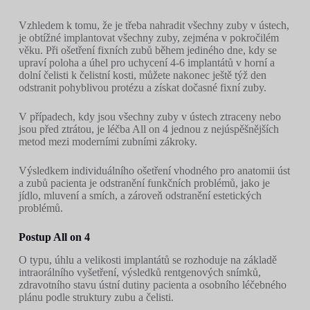
Vzhledem k tomu, že je třeba nahradit všechny zuby v ústech,
je obtížné implantovat všechny zuby, zejména v pokročilém
věku. Při ošetření fixních zubů během jediného dne, kdy se
upraví poloha a úhel pro uchycení 4-6 implantátů v horní a
dolní čelisti k čelistní kosti, můžete nakonec ještě týž den
odstranit pohyblivou protézu a získat dočasné fixní zuby.
V případech, kdy jsou všechny zuby v ústech ztraceny nebo
jsou před ztrátou, je léčba All on 4 jednou z nejúspěšnějších
metod mezi moderními zubními zákroky.
Výsledkem individuálního ošetření vhodného pro anatomii úst
a zubů pacienta je odstranění funkčních problémů, jako je
jídlo, mluvení a smích, a zároveň odstranění estetických
problémů.
Postup All on 4
O typu, úhlu a velikosti implantátů se rozhoduje na základě
intraorálního vyšetření, výsledků rentgenových snímků,
zdravotního stavu ústní dutiny pacienta a osobního léčebného
plánu podle struktury zubu a čelisti.