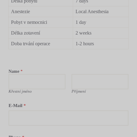
Délka pobytu
7 days
Anestezie
Local Anesthesia
Pobyt v nemocnici
1 day
Délka zotavení
2 weeks
Doba trvání operace
1-2 hours
Name
*
Křestní jméno
Příjmení
E-Mail
*