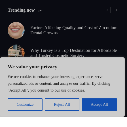
Trending now
Factors Affecting Quality and Cost of Zirconium
Dental Crowns
Why Turkey Is a Top Destination for Affordable
and Trusted Cosmetic Surgery
We value your privacy
5-Day Zirconium Smile Design: What to Expect
We use cookies to enhance your browsing experience, serve
from Consultation to Final Results
personalized ads or content, and analyze our traffic. By clicking
"Accept All", you consent to our use of cookies.
How to Identify High-Quality Zirconium
Restorations: Standards, Safety & Certification
Guide
Customize
Reject All
Accept All
Home
Phone