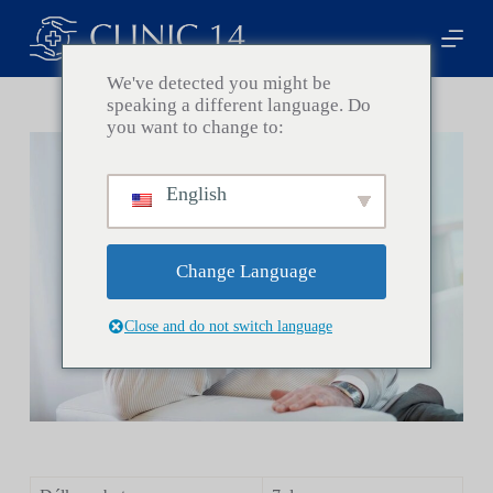
S
k
i
p
We've detected you might be
t
speaking a different language. Do
o
you want to change to:
c
o
n
English
t
e
n
t
Change Language
Close and do not switch language