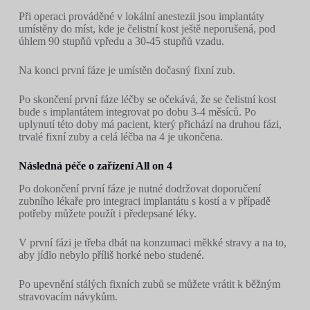
Při operaci prováděné v lokální anestezii jsou implantáty
umístěny do míst, kde je čelistní kost ještě neporušená, pod
úhlem 90 stupňů vpředu a 30-45 stupňů vzadu.
Na konci první fáze je umístěn dočasný fixní zub.
Po skončení první fáze léčby se očekává, že se čelistní kost
bude s implantátem integrovat po dobu 3-4 měsíců. Po
uplynutí této doby má pacient, který přichází na druhou fázi,
trvalé fixní zuby a celá léčba na 4 je ukončena.
Následná péče o zařízení All on 4
Po dokončení první fáze je nutné dodržovat doporučení
zubního lékaře pro integraci implantátu s kostí a v případě
potřeby můžete použít i předepsané léky.
V první fázi je třeba dbát na konzumaci měkké stravy a na to,
aby jídlo nebylo příliš horké nebo studené.
Po upevnění stálých fixních zubů se můžete vrátit k běžným
stravovacím návykům.