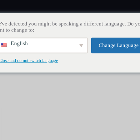
've detected you might be speaking a different language. Do y
nt to change to:
English
Change Language
Zdraví zubů
Transplantace vlasů
Hubnutí
Bl
Close and do not switch language