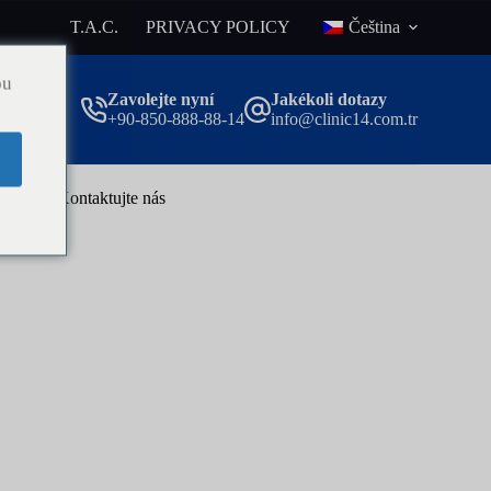
T.A.C.
PRIVACY POLICY
Čeština
ou
Zavolejte nyní
Jakékoli dotazy
+90-850-888-88-14
info@clinic14.com.tr
og
Kontaktujte nás