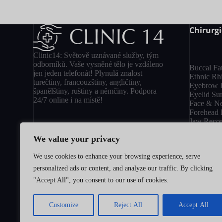
Chirurgi
Clinic14: Světově uznávané služby, tým
odborníků. Vaše vysněné tělo je vzdáleno
Buccal Fa
jen jeden telefonát! Plynulá znalost
Ethnic Rh
turečtiny, francouzštiny, angličtiny,
Eyebrow L
španělštiny, ruštiny a němčiny. Podpora
Eyelid Sur
24/7 online i na místě!
Face & Ne
Forehead 
Jaw Recon
Lip Liftin
We value your privacy
Nose Job 
Otoplasty
We use cookies to enhance your browsing experience, serve
personalized ads or content, and analyze our traffic. By clicking
Transpl
"Accept All", you consent to our use of cookies.
Afro Hair 
Beard Tra
Customize
Reject All
Accept All
Eyebrow T