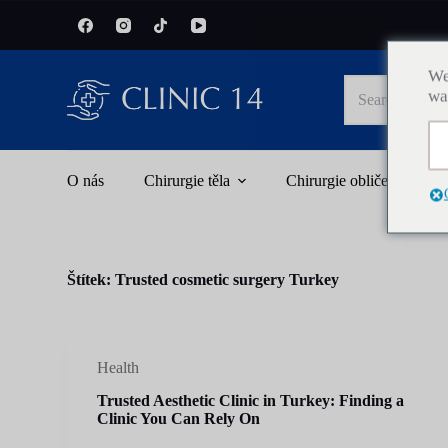
S
k
i
p
We
No
t
wa
results
o
c
o
n
t
O nás
Chirurgie těla
Chirurgie obličeje
e
n
t
Štítek:
Trusted cosmetic surgery Turkey
Health
Trusted Aesthetic Clinic in Turkey: Finding a
Clinic You Can Rely On