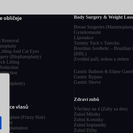
Body Surgery & Weight Loss
e obličeje
Breast Surgeries (Mammoplast
Gynekomastie
Liposukce
t Removal
Tummy Tuck v Turecku
inoplasty
Brazilian Aesthetic – Brazilian 
ifting And Cat Eyes
(BBL)
gery (Blepharoplasty)
Zvedání paží, nohou a stehen
ck Lifting
Reduction
Gastric Balloon & Elipse Gastr
struction
Gastric Bypass
g
Gastric Sleeve
(Rhinoplasty)
Zdraví zubů
antace vlasů
Všechny na 4 (Zuby za den)
Zubní Můstky
Transplant (Frizzy Hair)
Zubní Korunky
nsplant
Zubní Implantáty
ransplantation
Zubní Dýhy