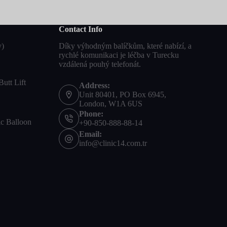
Contact Info
y)
Díky výhodným balíčkům, které nabízí, a
rychlé komunikaci je léčba v Turecku
vzdálená pouhý telefonát.
Butt Lift
Address:
Unit 80401, PO Box 6945,
London, W1A 6US
Phone:
ic Balloon
+90-850-888-88-14
Email:
info@clinic14.com.tr