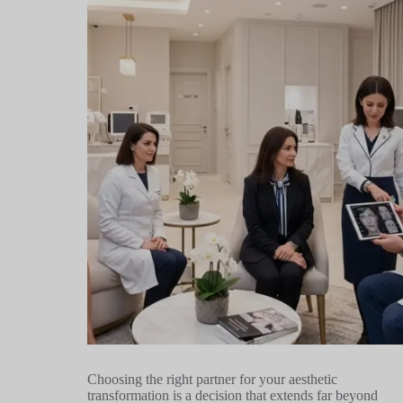
Choosing the right partner for your aesthetic
transformation is a decision that extends far beyond